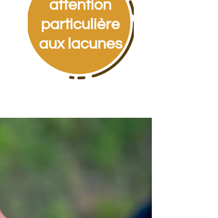
attention
particulière
aux lacunes