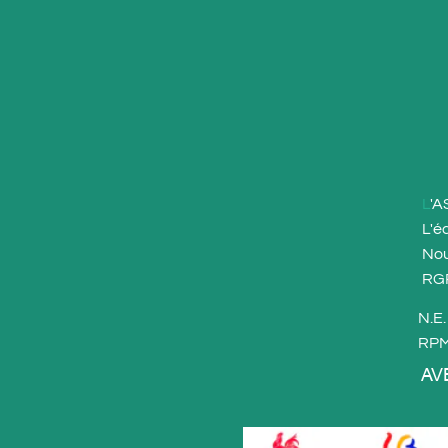
L
'A
L
'é
No
RG
N.E
RPM 
AV