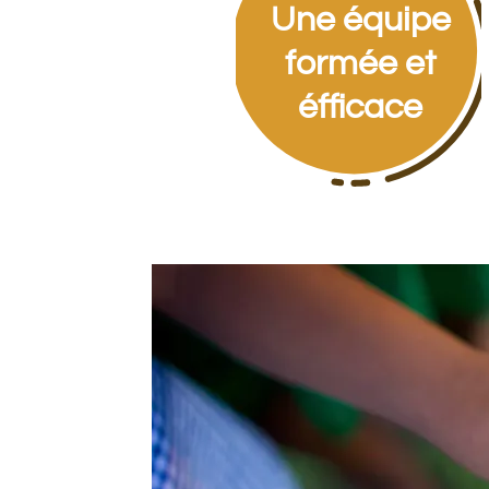
Une équipe
formée et
éfficace